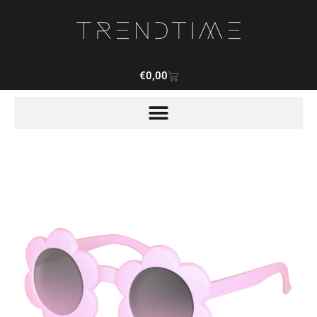
€
0,00