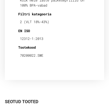
Kõik meie laste päikeseprillid on
100% BPA-vabad
Filtri kategooria
2 (VLT 18%-43%)
EN ISO
12312-1:2013
Tootekood
70200022.SWE
SEOTUD TOOTED