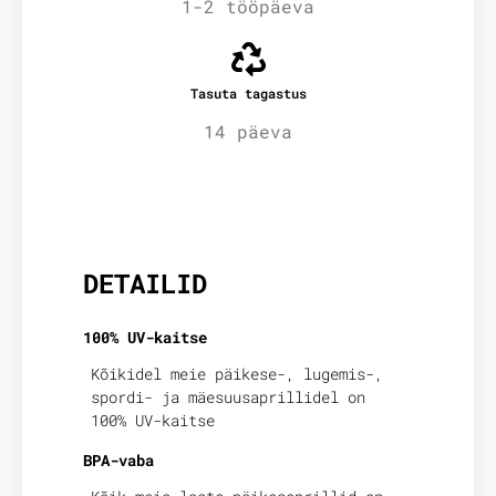
1-2 tööpäeva
Tasuta tagastus
14 päeva
Lisainfo
DETAILID
100% UV-kaitse
Kõikidel meie päikese-, lugemis-,
spordi- ja mäesuusaprillidel on
100% UV-kaitse
BPA-vaba