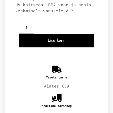
UV-kaitsega, BPA-vaba ja sobib
keskmiselt vanusele 0-2.
Lisa korvi
Tasuta tarne
Alates €50
Keskmine tarneaeg