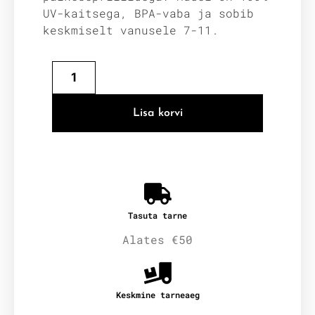
UV-kaitsega, BPA-vaba ja sobib
keskmiselt vanusele 7-11.
Lisa korvi
Tasuta tarne
Alates €50
Keskmine tarneaeg