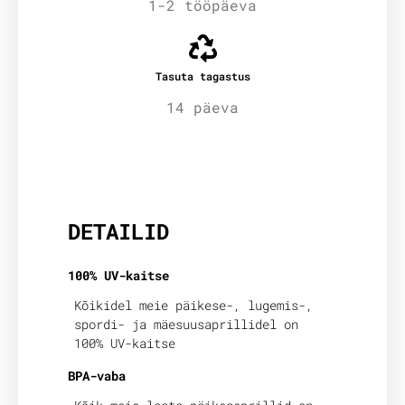
1-2 tööpäeva
Tasuta tagastus
14 päeva
Lisainfo
DETAILID
100% UV-kaitse
Kõikidel meie päikese-, lugemis-,
spordi- ja mäesuusaprillidel on
100% UV-kaitse
BPA-vaba