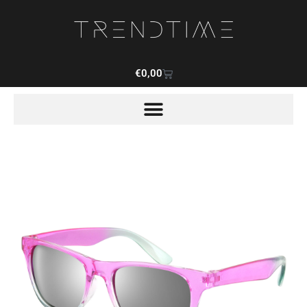
€
0,00