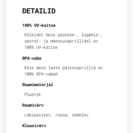
DETAILID
100% UV-kaitse
Kõikidel meie päikese-, lugemis-,
spordi- ja mäesuusaprillidel on
100% UV-kaitse
BPA-vaba
Kõik meie laste päikeseprillid on
100% BPA-vabad
Raamimaterjal
Plastik
Raamivärv
Läbipaistev, roosa, sädelev
Klaasivärv