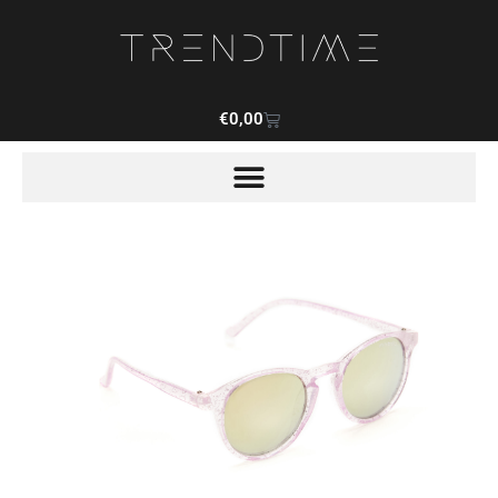
€
0,00