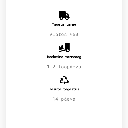
Tasuta tarne
Alates €50
Keskmine tarneaeg
1-2 tööpäeva
Tasuta tagastus
14 päeva
Lisainfo