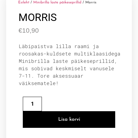
Esileht
/
Minibrilla laste päikeseprillid
/ Morris
MORRIS
€
10,90
Läbipaistva lilla raami ja
roosakas-kuldsete multiklaasidega
Minibrilla laste päikeseprillid,
mis sobivad keskmiselt vanusele
7-11. Tore aksessuaar
väiksematele!
Lisa korvi