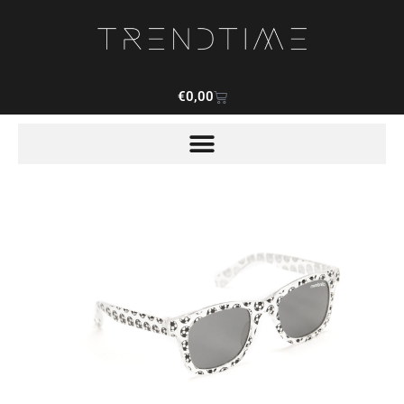
€
0,00