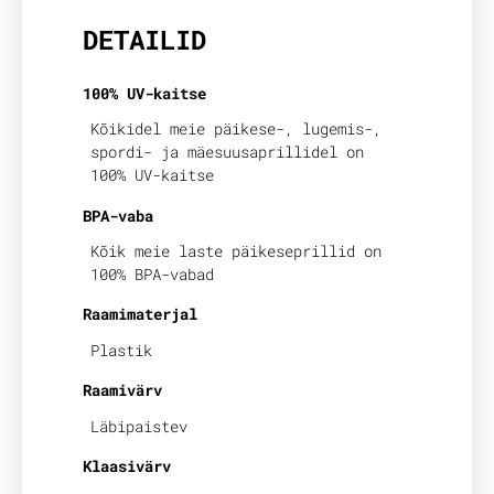
DETAILID
100% UV-kaitse
Kõikidel meie päikese-, lugemis-,
spordi- ja mäesuusaprillidel on
100% UV-kaitse
BPA-vaba
Kõik meie laste päikeseprillid on
100% BPA-vabad
Raamimaterjal
Plastik
Raamivärv
Läbipaistev
Klaasivärv