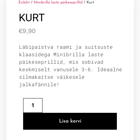
Esileht
/
Minibrilla laste päikeseprillid
/ Kurt
KURT
€
9,90
Läbipaistva raami ja suitsuste
klaasidega Minibrilla laste
päikeseprillid, mis sobivad
keskmiselt vanusele 3-6. Ideaalne
silmakaitse väikesele
jalkafännile!
Lisa korvi