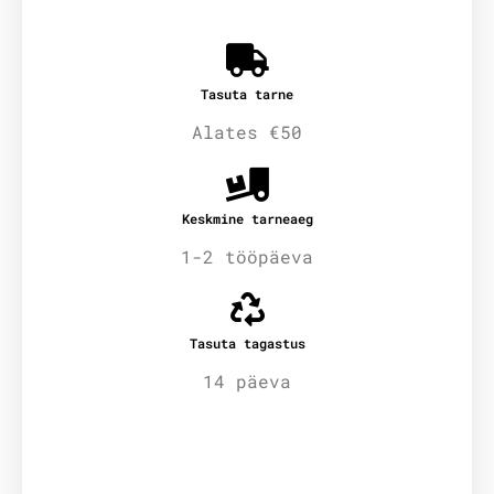
Tasuta tarne
Alates €50
Keskmine tarneaeg
1-2 tööpäeva
Tasuta tagastus
14 päeva
Lisainfo