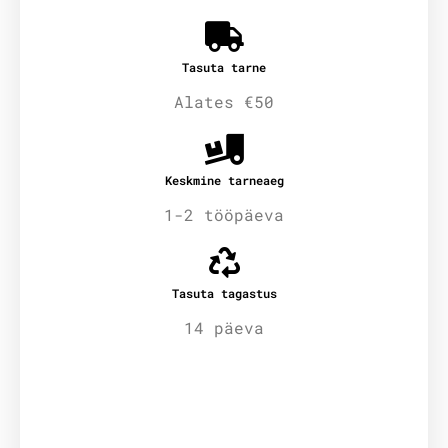
Tasuta tarne
Alates €50
Keskmine tarneaeg
1-2 tööpäeva
Tasuta tagastus
14 päeva
Lisainfo