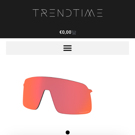
€
0,00