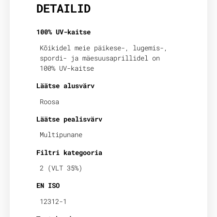
DETAILID
100% UV-kaitse
Kõikidel meie päikese-, lugemis-,
spordi- ja mäesuusaprillidel on
100% UV-kaitse
Läätse alusvärv
Roosa
Läätse pealisvärv
Multipunane
Filtri kategooria
2 (VLT 35%)
EN ISO
12312-1