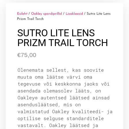
Esileht
/
Oakley spordiprillid
/
Lisaklaasid
/ Sutro Lite Lens
Prizm Trail Torch
SUTRO LITE LENS
PRIZM TRAIL TORCH
€
75,00
Olenemata sellest, kas soovite
muuta oma läätse värvi oma
tegevuse või keskkonna jaoks või
asendada olemasolev lääts, on
Oakley® autentsed läätsed ainsad
asendusläätsed, mis on
valmistatud Oakley kvaliteedi- ja
optilise selguse standarditele
vastavalt. Oakley läätsed ja