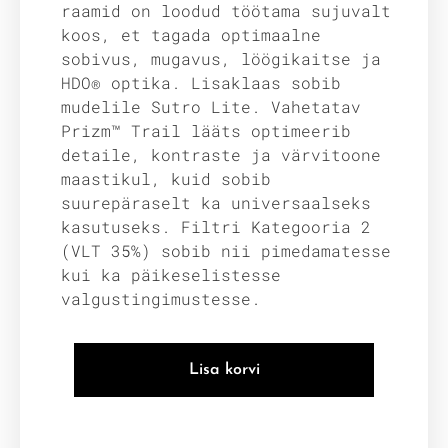
raamid on loodud töötama sujuvalt
koos, et tagada optimaalne
sobivus, mugavus, löögikaitse ja
HDO® optika. Lisaklaas sobib
mudelile Sutro Lite. Vahetatav
Prizm™ Trail lääts optimeerib
detaile, kontraste ja värvitoone
maastikul, kuid sobib
suurepäraselt ka universaalseks
kasutuseks. Filtri Kategooria 2
(VLT 35%) sobib nii pimedamatesse
kui ka päikeselistesse
valgustingimustesse.
Lisa korvi