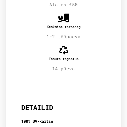
Alates €50
Keskmine tarneaeg
1-2 tööpäeva
Tasuta tagastus
14 päeva
Lisainfo
DETAILID
100% UV-kaitse