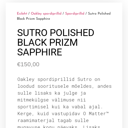
Esileht
/
Oakley spordiprillid
/
Spordiprillid
/ Sutro Polished
Black Prizm Sapphire
SUTRO POLISHED
BLACK PRIZM
SAPPHIRE
€
150,00
Oakley spordiprillid Sutro on
loodud sooritusele mõeldes, andes
sulle lisaks ka julge ja
mitmekülgse välimuse nii
sportimisel kui ka vabal ajal.
Kerge, kuid vastupidav O Matter™
raamimaterjal tagab sulle
mugavuse kogu päevaks. Lisaks