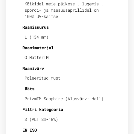
Kõikidel meie päikese-, lugemis-,
spordi- ja mäesuusaprillidel on
100% UV-kaitse
Raamisuurus
L (134 mm)
Raamimaterjal
O MatterTM
Raamivärv
Poleeritud must
Lääts
PrizmTM Sapphire (Alusvärv: Hall)
Filtri kategooria
3 (VLT 8%-18%)
EN ISO