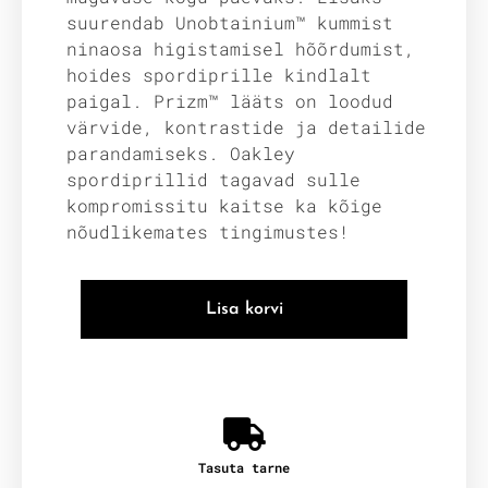
suurendab Unobtainium™ kummist
ninaosa higistamisel hõõrdumist,
hoides spordiprille kindlalt
paigal. Prizm™ lääts on loodud
värvide, kontrastide ja detailide
parandamiseks. Oakley
spordiprillid tagavad sulle
kompromissitu kaitse ka kõige
nõudlikemates tingimustes!
Lisa korvi
Tasuta tarne