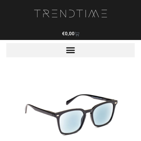
€
0,00