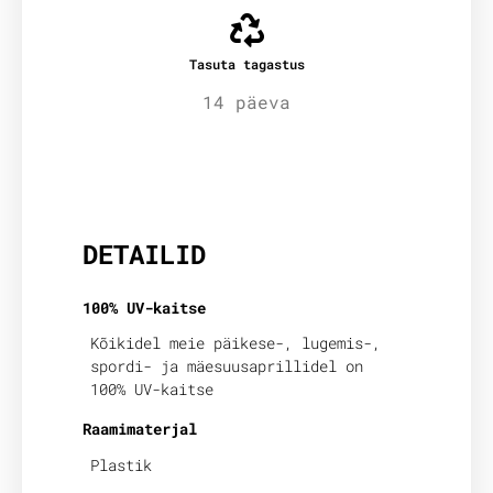
Tasuta tagastus
14 päeva
Lisainfo
DETAILID
100% UV-kaitse
Kõikidel meie päikese-, lugemis-,
spordi- ja mäesuusaprillidel on
100% UV-kaitse
Raamimaterjal
Plastik