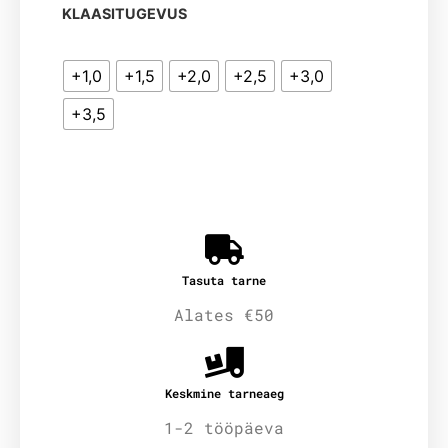
KLAASITUGEVUS
+1,0
+1,5
+2,0
+2,5
+3,0
+3,5
Tasuta tarne
Alates €50
Keskmine tarneaeg
1-2 tööpäeva