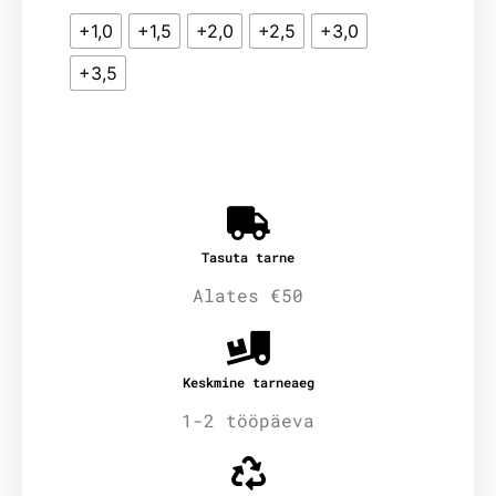
+1,0
+1,5
+2,0
+2,5
+3,0
+3,5
Tasuta tarne
Alates €50
Keskmine tarneaeg
1-2 tööpäeva