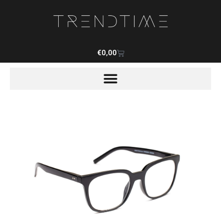
€
0,00