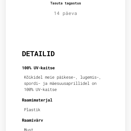
Tasuta tagastus
14 päeva
Lisainfo
DETAILID
100% UV-kaitse
Kõikidel meie päikese-, lugemis-,
spordi- ja mäesuusaprillidel on
100% UV-kaitse
Raamimaterjal
Plastik
Raamivärv
Must