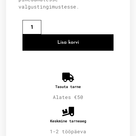
valgustingimustesse.
Lisa korvi
Tasuta tarne
Alates €50
Keskmine tarneaeg
1-2 tööpäeva