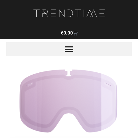
€
0,00