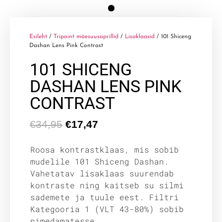
Esileht
/
Tripoint mäesuusaprillid
/
Lisaklaasid
/ 101 Shiceng
Dashan Lens Pink Contrast
101 SHICENG
DASHAN LENS PINK
CONTRAST
€
34,95
€
17,47
Roosa kontrastklaas, mis sobib
mudelile 101 Shiceng Dashan.
Vahetatav lisaklaas suurendab
kontraste ning kaitseb su silmi
sademete ja tuule eest. Filtri
Kategooria 1 (VLT 43-80%) sobib
pimedamatesse