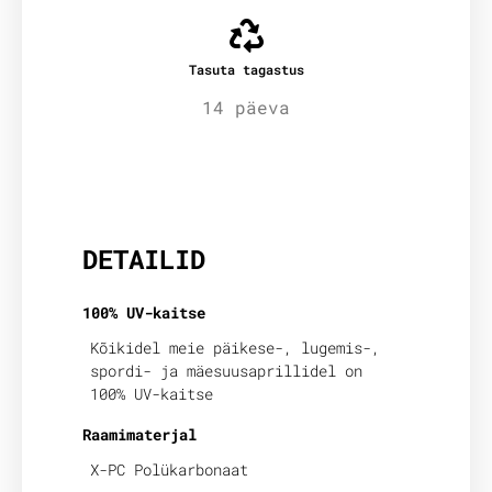
Tasuta tagastus
14 päeva
Lisainfo
DETAILID
100% UV-kaitse
Kõikidel meie päikese-, lugemis-,
spordi- ja mäesuusaprillidel on
100% UV-kaitse
Raamimaterjal
X-PC Polükarbonaat