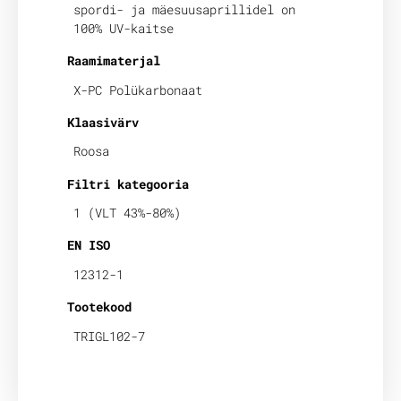
spordi- ja mäesuusaprillidel on
100% UV-kaitse
Raamimaterjal
X-PC Polükarbonaat
Klaasivärv
Roosa
Filtri kategooria
1 (VLT 43%-80%)
EN ISO
12312-1
Tootekood
TRIGL102-7