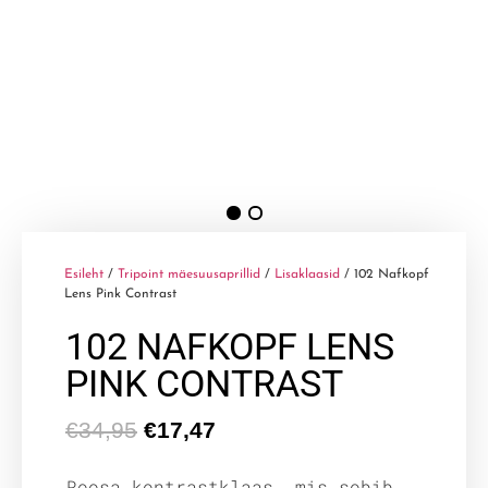
Esileht
/
Tripoint mäesuusaprillid
/
Lisaklaasid
/ 102 Nafkopf
Lens Pink Contrast
102 NAFKOPF LENS
PINK CONTRAST
€
34,95
€
17,47
Roosa kontrastklaas, mis sobib