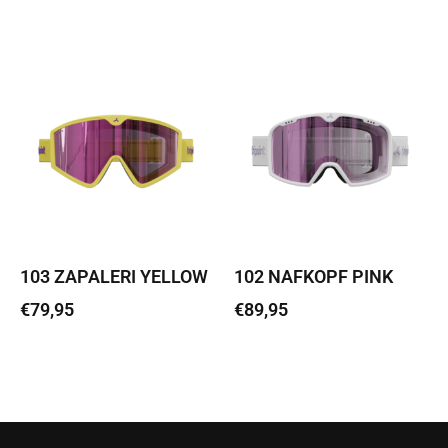
Loe edasi
Loe edasi
103 ZAPALERI YELLOW
102 NAFKOPF PINK
€
79,95
€
89,95
Loe edasi
Loe edasi