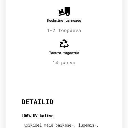
Keskmine tarneaeg
1-2 tööpäeva
Tasuta tagastus
14 päeva
Lisainfo
DETAILID
100% UV-kaitse
Kõikidel meie päikese-, lugemis-,