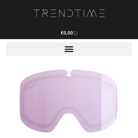
€
0,00