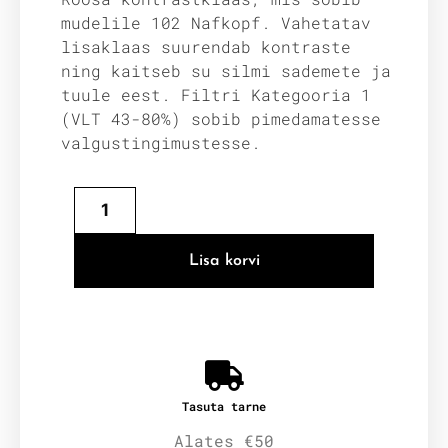
mudelile 102 Nafkopf. Vahetatav
lisaklaas suurendab kontraste
ning kaitseb su silmi sademete ja
tuule eest. Filtri Kategooria 1
(VLT 43-80%) sobib pimedamatesse
valgustingimustesse.
Lisa korvi
Tasuta tarne
Alates €50