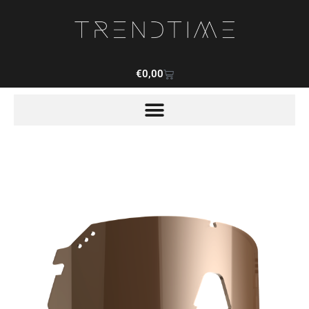
€
0,00