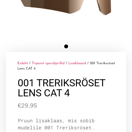
Esileht
/
Tripoint spordiprillid
/
Lisaklaasid
/ 001 Treriksröset
Lens CAT 4
001 TRERIKSRÖSET
LENS CAT 4
€
29,95
Pruun lisaklaas, mis sobib
mudelile 001 Treriksröset.