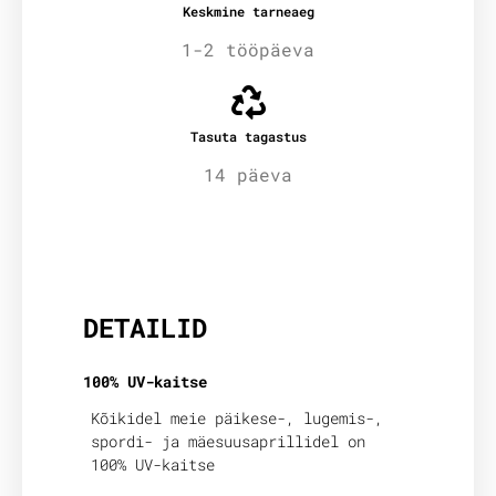
Keskmine tarneaeg
1-2 tööpäeva
Tasuta tagastus
14 päeva
Lisainfo
DETAILID
100% UV-kaitse
Kõikidel meie päikese-, lugemis-,
spordi- ja mäesuusaprillidel on
100% UV-kaitse