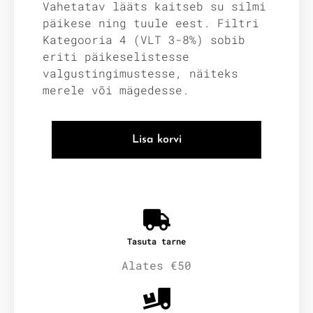
Vahetatav lääts kaitseb su silmi
päikese ning tuule eest. Filtri
Kategooria 4 (VLT 3-8%) sobib
eriti päikeselistesse
valgustingimustesse, näiteks
merele või mägedesse.
Lisa korvi
Tasuta tarne
Alates €50