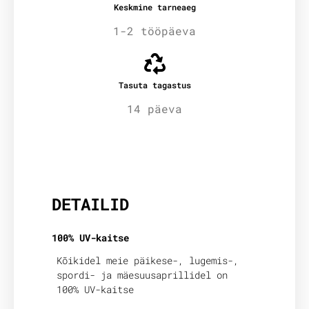
Keskmine tarneaeg
1-2 tööpäeva
Tasuta tagastus
14 päeva
Lisainfo
DETAILID
100% UV-kaitse
Kõikidel meie päikese-, lugemis-,
spordi- ja mäesuusaprillidel on
100% UV-kaitse