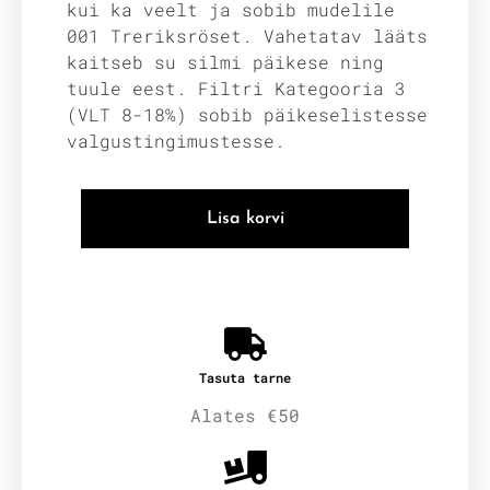
kui ka veelt ja sobib mudelile
001 Treriksröset. Vahetatav lääts
kaitseb su silmi päikese ning
tuule eest. Filtri Kategooria 3
(VLT 8-18%) sobib päikeselistesse
valgustingimustesse.
Lisa korvi
Tasuta tarne
Alates €50