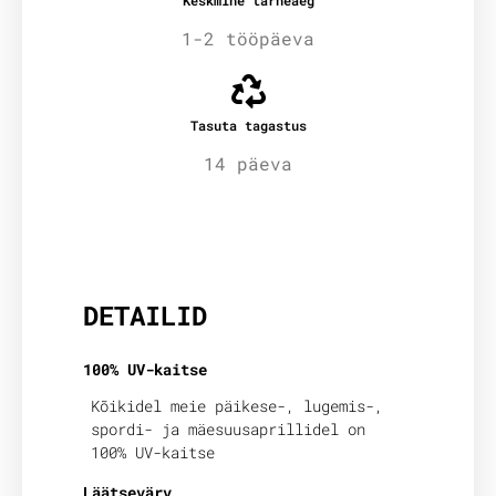
1-2 tööpäeva
Tasuta tagastus
14 päeva
Lisainfo
DETAILID
100% UV-kaitse
Kõikidel meie päikese-, lugemis-,
spordi- ja mäesuusaprillidel on
100% UV-kaitse
Läätsevärv