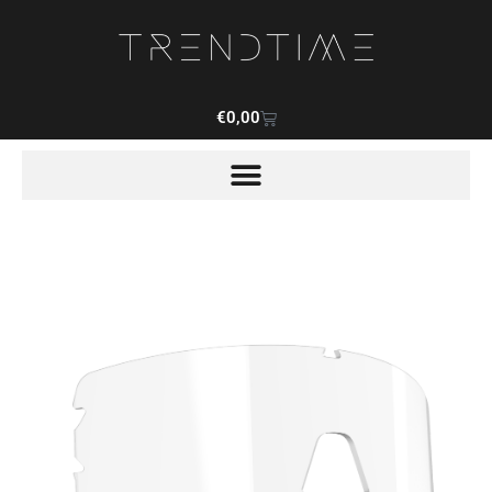
€
0,00