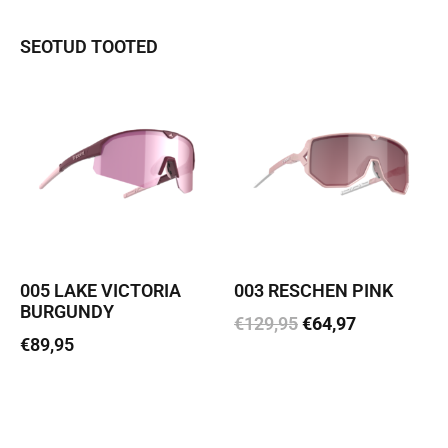
SEOTUD TOOTED
005 LAKE VICTORIA
003 RESCHEN PINK
BURGUNDY
€
129,95
€
64,97
€
89,95
Lisa korvi
Loe edasi