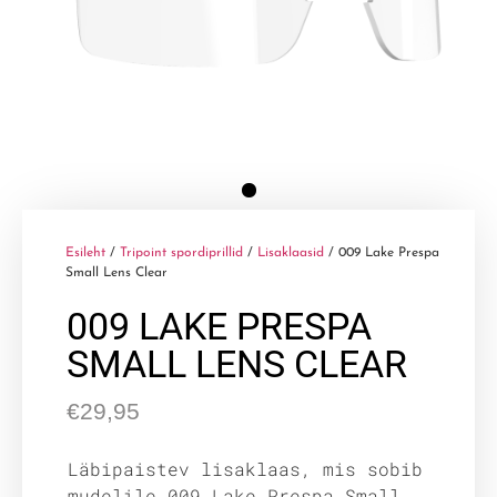
Esileht
/
Tripoint spordiprillid
/
Lisaklaasid
/ 009 Lake Prespa
Small Lens Clear
009 LAKE PRESPA
SMALL LENS CLEAR
€
29,95
Läbipaistev lisaklaas, mis sobib
mudelile 009 Lake Prespa Small.