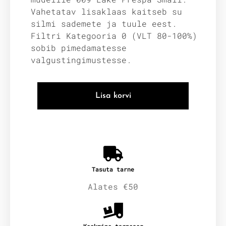
Vahetatav lisaklaas kaitseb su
silmi sademete ja tuule eest.
Filtri Kategooria 0 (VLT 80-100%)
sobib pimedamatesse
valgustingimustesse.
Lisa korvi
Tasuta tarne
Alates €50
Keskmine tarneaeg