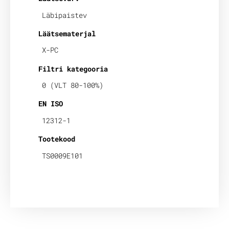
Läbipaistev
Läätsematerjal
X-PC
Filtri kategooria
0 (VLT 80-100%)
EN ISO
12312-1
Tootekood
TS0009E101