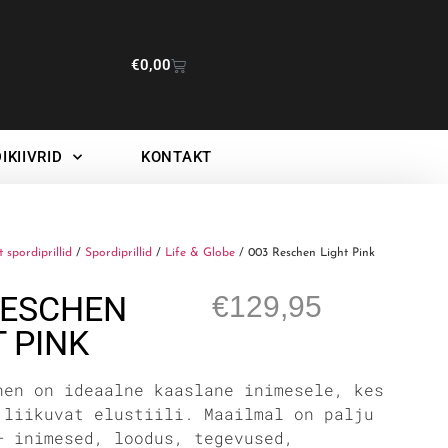
€
0,00
IKIIVRID
KONTAKT
t spordiprillid
/
Spordiprillid
/
Life & Globe
/ 003 Reschen Light Pink
RESCHEN
€
129,95
T PINK
hen on ideaalne kaaslane inimesele, kes
 liikuvat elustiili. Maailmal on palju
— inimesed, loodus, tegevused,