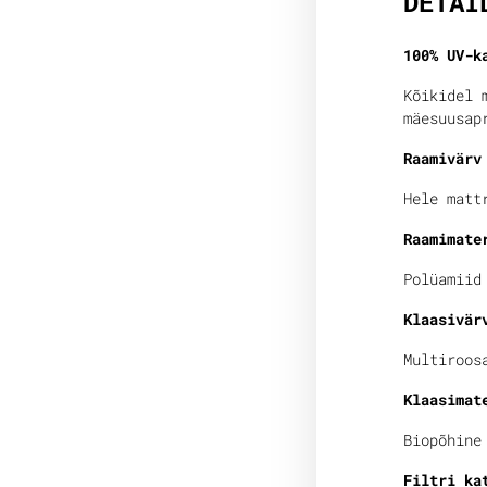
DETAI
100% UV-k
Kõikidel 
mäesuusap
Raamivärv
Hele matt
Raamimate
Polüamiid
Klaasivär
Multiroos
Klaasimat
Biopõhine
Filtri ka