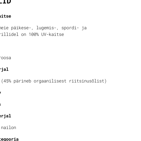
LID
aitse
meie päikese-, lugemis-, spordi- ja
rillidel on 100% UV-kaitse
roosa
rjal
 (45% pärineb orgaanilisest riitsinusõlist)
v
a
erjal
 nailon
tegooria