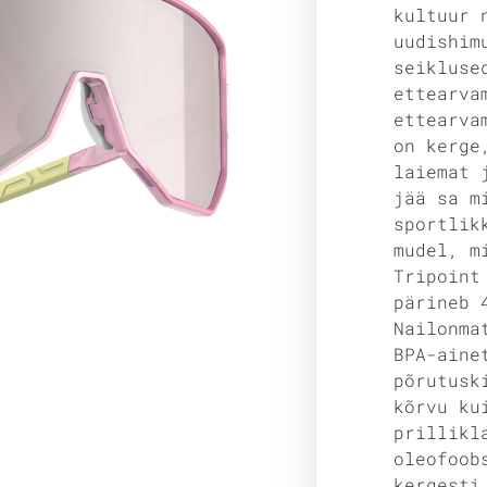
kultuur 
uudishim
seikluse
ettearva
ettearva
on kerge
laiemat 
jää sa m
sportlik
mudel, m
Tripoint
pärineb 
Nailonma
BPA-aine
põrutusk
kõrvu ku
prillikl
oleofoob
kergesti