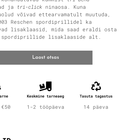
sad ja
tri-click
ninaosa. Kuna
uolud võivad ettearvamatult muutuda,
003 Reschen spordiprillidel ka
vad lisaklaasid, mida saad eraldi osta
 spordiprillide lisaklaaside alt.
Laost otsas
arne
Keskmine tarneaeg
Tasuta tagastus
 €50
1-2 tööpäeva
14 päeva
fo