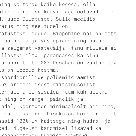
ning sa tahad kõike kogeda, olla
ulik. Järgmise kurvi taga ootavad uued
d, uued üllatused. Sulle meeldib
matus ning see mudel on
matusteks loodud. Biopõhine nailonlääts
, paindlik ja vastupidav ning pakub
ja selgemat vaatevälja, tänu millele ei
illestki ilma, parandades ka sinu
ku sooritust! 003 Reschen on vastupidav
is on loodud kestma.
 spordiprillide polüamiidraamist
45% orgaanilisest riitsinusõlist.
terjalina ei sisalda raam kahjulikku
t ning on kerge, paindlik ja
indel, koormates minimaalselt nii nina,
i ka keskkonda. Lisaks on kõik Tripoint
aasid 100% UV-kaitsega ning hüdro- ja
sed. Mugavust kandmisel lisavad ka
 kohandatavad kummist
tri-bend