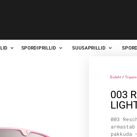
LID
SPORDIPRILLID
SUUSAPRILLID
SPORD
Esileht
/
Tripoin
003 
LIGH
003 Resc
armastab
pakkuda 