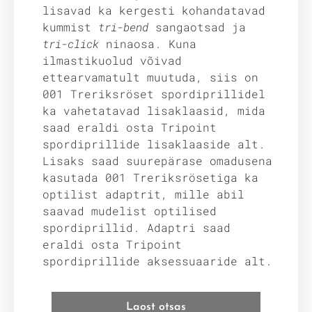
lisavad ka kergesti kohandatavad
kummist
tri-bend
sangaotsad ja
tri-click
ninaosa. Kuna
ilmastikuolud võivad
ettearvamatult muutuda, siis on
001 Treriksröset spordiprillidel
ka vahetatavad lisaklaasid, mida
saad eraldi osta Tripoint
spordiprillide lisaklaaside alt.
Lisaks saad suurepärase omadusena
kasutada 001 Treriksrösetiga ka
optilist adaptrit, mille abil
saavad mudelist optilised
spordiprillid. Adaptri saad
eraldi osta Tripoint
spordiprillide aksessuaaride alt.
Laost otsas