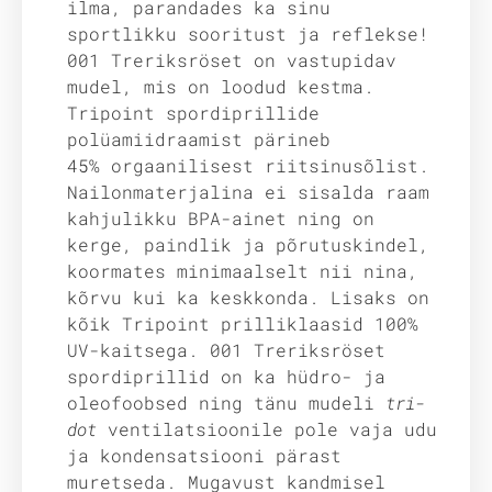
ilma, parandades ka sinu
sportlikku sooritust ja reflekse!
001 Treriksröset on vastupidav
mudel, mis on loodud kestma.
Tripoint spordiprillide
polüamiidraamist pärineb
45% orgaanilisest riitsinusõlist.
Nailonmaterjalina ei sisalda raam
kahjulikku BPA-ainet ning on
kerge, paindlik ja põrutuskindel,
koormates minimaalselt nii nina,
kõrvu kui ka keskkonda. Lisaks on
kõik Tripoint prilliklaasid 100%
UV-kaitsega. 001 Treriksröset
spordiprillid on ka hüdro- ja
oleofoobsed ning tänu mudeli
tri-
dot
ventilatsioonile pole vaja udu
ja kondensatsiooni pärast
muretseda. Mugavust kandmisel