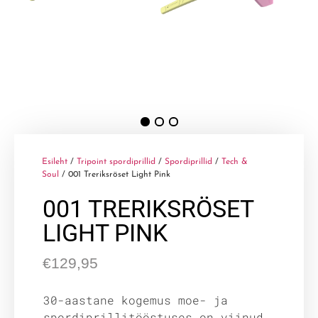
Esileht
/
Tripoint spordiprillid
/
Spordiprillid
/
Tech &
Soul
/ 001 Treriksröset Light Pink
001 TRERIKSRÖSET
LIGHT PINK
€
129,95
30-aastane kogemus moe- ja
spordiprillitööstuses on viinud