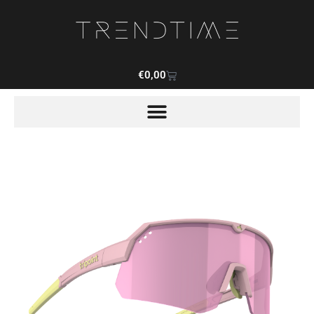
€
0,00