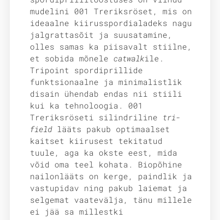
mudelini 001 Treriksröset, mis on
ideaalne kiirusspordialadeks nagu
jalgrattasõit ja suusatamine,
olles samas ka piisavalt stiilne,
et sobida mõnele
catwalk
ile.
Tripoint spordiprillide
funktsionaalne ja minimalistlik
disain ühendab endas nii stiili
kui ka tehnoloogia. 001
Treriksröseti silindriline
tri-
field
lääts pakub optimaalset
kaitset kiirusest tekitatud
tuule, aga ka okste eest, mida
võid oma teel kohata. Biopõhine
nailonlääts on kerge, paindlik ja
vastupidav ning pakub laiemat ja
selgemat vaatevälja, tänu millele
ei jää sa millestki