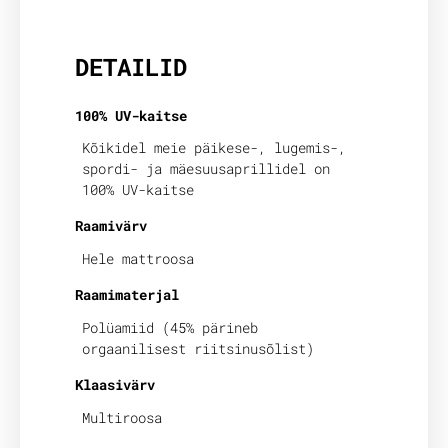
Lisainfo
DETAILID
100% UV-kaitse
Kõikidel meie päikese-, lugemis-,
spordi- ja mäesuusaprillidel on
100% UV-kaitse
Raamivärv
Hele mattroosa
Raamimaterjal
Polüamiid (45% pärineb
orgaanilisest riitsinusõlist)
Klaasivärv
Multiroosa