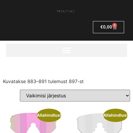
0
€
0,00
Kuvatakse 883–891 tulemust 897-st
Allahindlus!
Allahindlus!