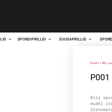
LID
SPORDIPRILLID
SUUSAPRILLID
SPORD
Esileht
/
Bliz sp
P001
Bliz spo
mudel in
Olenemat