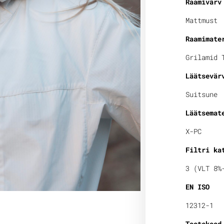
Raamivärv
Mattmust
Raamimate
Grilamid 
Läätsevär
Suitsune
Läätsemat
X-PC
Filtri ka
3 (VLT 8%
EN ISO
12312-1
Tootekood