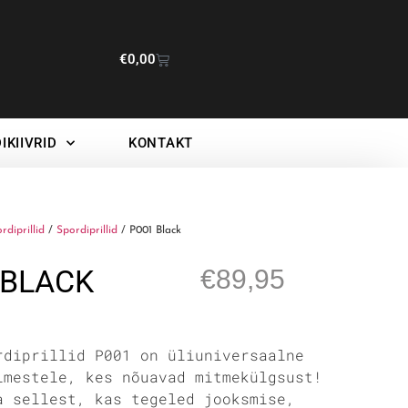
€
0,00
IKIIVRID
KONTAKT
ordiprillid
/
Spordiprillid
/ P001 Black
 BLACK
€
89,95
rdiprillid P001 on üliuniversaalne
imestele, kes nõuavad mitmekülgsust!
a sellest, kas tegeled jooksmise,