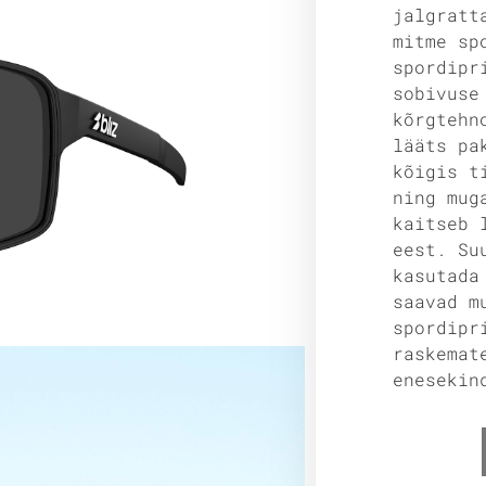
jalgratt
mitme sp
spordipr
sobivuse
kõrgtehn
lääts pa
kõigis t
ning mug
kaitseb 
eest. Su
kasutad
saavad m
spordipr
raskemat
enesekin