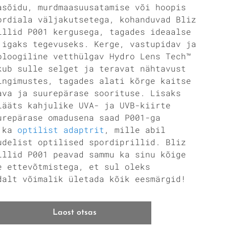
asõidu, murdmaasuusatamise või hoopis
ordiala väljakutsetega, kohanduvad Bliz
illid P001 kergusega, tagades ideaalse
 igaks tegevuseks. Kerge, vastupidav ja
oloogiline vetthülgav Hydro Lens Tech™
kub sulle selget ja teravat nähtavust
ingimustes, tagades alati kõrge kaitse
ava ja suurepärase soorituse. Lisaks
lääts kahjulike UVA- ja UVB-kiirte
urepärase omadusena saad P001-ga
a ka
optilist adaptrit
, mille abil
udelist optilised spordiprillid. Bliz
illid P001 peavad sammu ka sinu kõige
e ettevõtmistega, et sul oleks
dalt võimalik ületada kõik eesmärgid!
Laost otsas