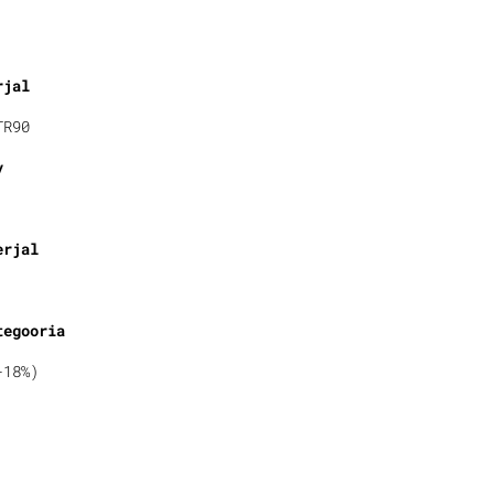
rjal
TR90
v
erjal
tegooria
-18%)