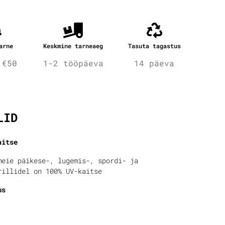
arne
Keskmine tarneaeg
Tasuta tagastus
 €50
1-2 tööpäeva
14 päeva
fo
LID
aitse
meie päikese-, lugemis-, spordi- ja
rillidel on 100% UV-kaitse
us