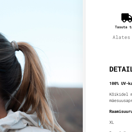
Tasuta t
Alates
Lisain
DETAI
100% UV-k
Kõikidel 
mäesuusap
Raamisuur
XL