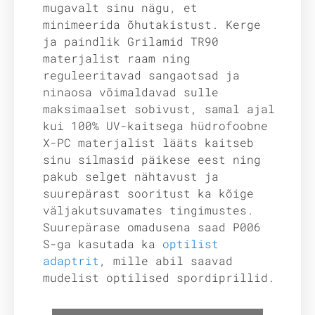
mugavalt sinu nägu, et
minimeerida õhutakistust. Kerge
ja paindlik Grilamid TR90
materjalist raam ning
reguleeritavad sangaotsad ja
ninaosa võimaldavad sulle
maksimaalset sobivust, samal ajal
kui 100% UV-kaitsega hüdrofoobne
X-PC materjalist lääts kaitseb
sinu silmasid päikese eest ning
pakub selget nähtavust ja
suurepärast sooritust ka kõige
väljakutsuvamates tingimustes.
Suurepärase omadusena saad P006
S-ga kasutada ka
optilist
adaptrit
, mille abil saavad
mudelist optilised spordiprillid.