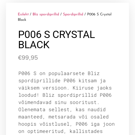
Esileht
/
Bliz spordiprillid
/
Spordiprillid
/ P006 S Crystal
Black
P006 S CRYSTAL
BLACK
€
99,95
P006 S on populaarsete Bliz
spordiprillide P006 kitsam ja
väiksem versioon. Kiiruse jaoks
loodud! Bliz spordiprillid P006
võimendavad sinu sooritust.
Olenemata sellest, kas naudid
maanteed, metsarada või osaled
hoopis võistlusel, P006 iga joon
on optimeeritud, kallistades