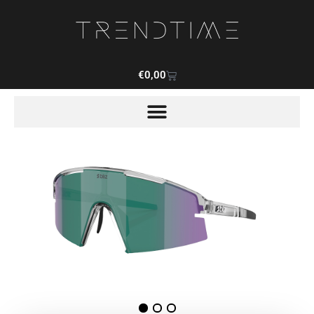
€
0,00