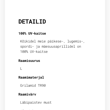
Lisainfo
DETAILID
100% UV-kaitse
Kõikidel meie päikese-, lugemis-,
spordi- ja mäesuusaprillidel on
100% UV-kaitse
Raamisuurus
L
Raamimaterjal
Grilamid TR90
Raamivärv
Läbipaistev must