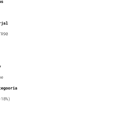
us
rjal
TR90
v
ne
tegooria
-18%)