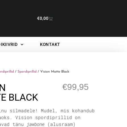
€
0,00
IKIIVRID
KONTAKT
ordiprillid
/
Spordiprillid
/ Vision Matte Black
ON
€
99,95
E BLACK
inu silmadele! Mudel, mis kohandub
aoks. Vision spordiprillid on
avad tänu
jawbone
(alusraam)