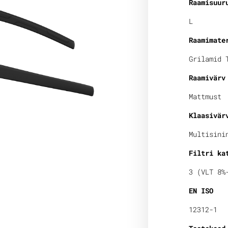
Raamisuur
L
Raamimate
Grilamid 
Raamivärv
Mattmust
Klaasivär
Multisini
Filtri ka
3 (VLT 8%
EN ISO
12312-1