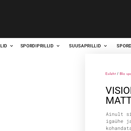
LID
SPORDIPRILLID
SUUSAPRILLID
SPORD
Esileht
/
Bliz sp
VISI
MATT
Ainult s
igaühe j
kohandat