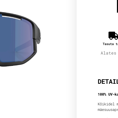
Tasuta t
Alates
Lisain
DETAI
100% UV-k
Kõikidel 
mäesuusap