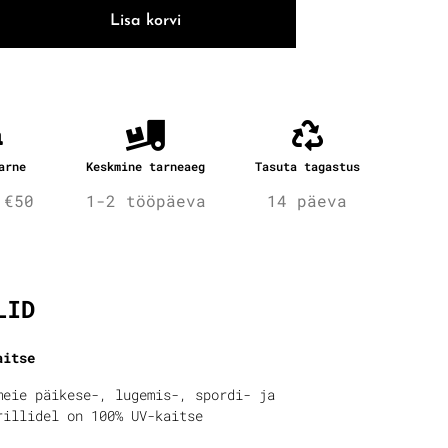
Lisa korvi
arne
Keskmine tarneaeg
Tasuta tagastus
 €50
1-2 tööpäeva
14 päeva
fo
LID
aitse
meie päikese-, lugemis-, spordi- ja
rillidel on 100% UV-kaitse