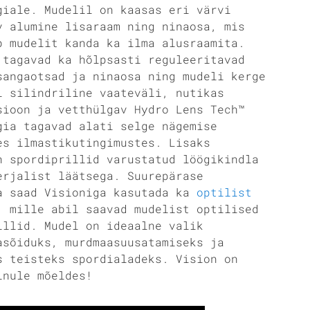
giale. Mudelil on kaasas eri värvi
v alumine lisaraam ning ninaosa, mis
b mudelit kanda ka ilma alusraamita.
 tagavad ka hõlpsasti reguleeritavad
sangaotsad ja ninaosa ning mudeli kerge
i silindriline vaateväli, nutikas
sioon ja vetthülgav Hydro Lens Tech™
gia tagavad alati selge nägemise
es ilmastikutingimustes. Lisaks
n spordiprillid varustatud löögikindla
erjalist läätsega. Suurepärase
a saad Visioniga kasutada ka
optilist
, mille abil saavad mudelist optilised
illid. Mudel on ideaalne valik
asõiduks, murdmaasuusatamiseks ja
s teisteks spordialadeks. Vision on
inule mõeldes!