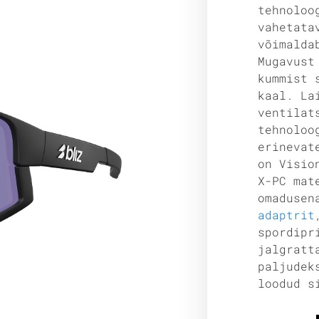
tehnoloo
vahetata
võimalda
Mugavust
kummist 
kaal. La
ventilat
tehnoloo
erinevat
on Visio
X-PC mat
omadusen
adaptrit
spordipr
jalgratt
paljudek
loodud s