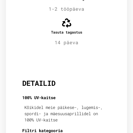
1-2 tööpäeva
Tasuta tagastus
14 päeva
Lisainfo
DETAILID
100% UV-kaitse
Kõikidel meie päikese-, lugemis-,
spordi- ja mäesuusaprillidel on
100% UV-kaitse
Filtri kategooria