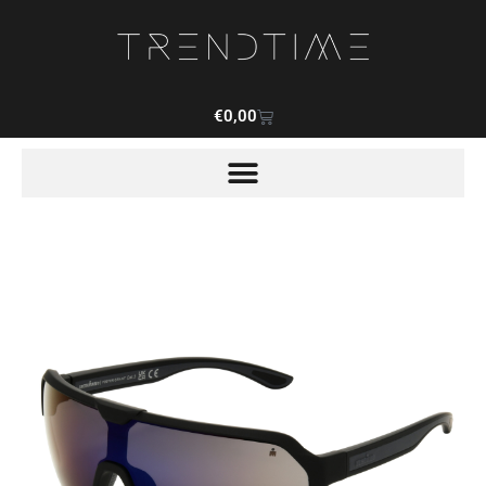
€
0,00