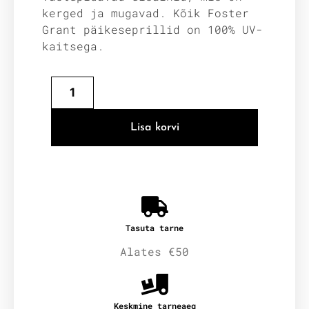
kerged ja mugavad. Kõik Foster
Grant päikeseprillid on 100% UV-
kaitsega.
Lisa korvi
Tasuta tarne
Alates €50
Keskmine tarneaeg