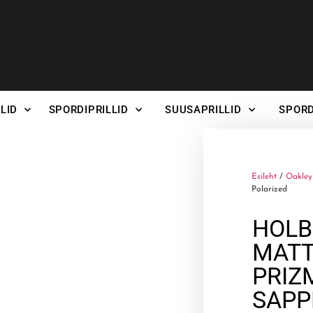
LID
SPORDIPRILLID
SUUSAPRILLID
SPORD
Esileht
/
Oakley 
Polarized
HOL
MATT
PRIZ
SAPP