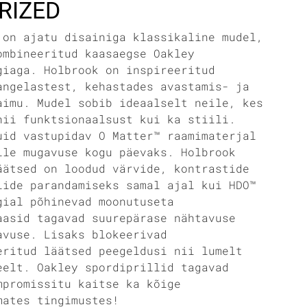
RIZED
 on ajatu disainiga klassikaline mudel,
ombineeritud kaasaegse Oakley
giaga. Holbrook on inspireeritud
angelastest, kehastades avastamis- ja
aimu. Mudel sobib ideaalselt neile, kes
nii funktsionaalsust kui ka stiili.
uid vastupidav O Matter™ raamimaterjal
lle mugavuse kogu päevaks. Holbrook
äätsed on loodud värvide, kontrastide
lide parandamiseks samal ajal kui HDO™
gial põhinevad moonutuseta
aasid tagavad suurepärase nähtavuse
avuse. Lisaks blokeerivad
eritud läätsed peegeldusi nii lumelt
eelt. Oakley spordiprillid tagavad
mpromissitu kaitse ka kõige
mates tingimustes!