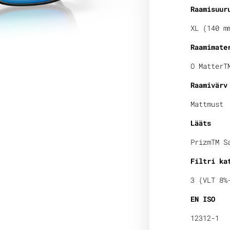
Raamisuur
XL (140 m
Raamimate
O MatterT
Raamivärv
Mattmust
Lääts
PrizmTM S
Filtri ka
3 (VLT 8%
EN ISO
12312-1