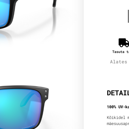
Tasuta t
Alates
Lisain
DETAI
100% UV-k
Kõikidel 
mäesuusap