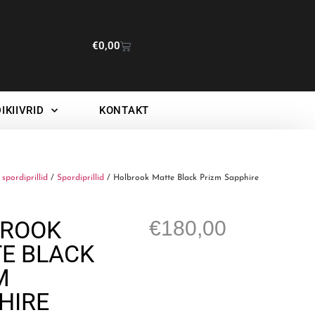
€
0,00
IKIIVRID
KONTAKT
spordiprillid
/
Spordiprillid
/ Holbrook Matte Black Prizm Sapphire
BROOK
€
180,00
E BLACK
M
HIRE