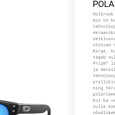
POLA
Holbrook
mis on k
tehnoloo
ekraanik
seiklusv
otsivad 
Kerge, k
tagab su
Prizm™ l
ja detai
tehnoloo
prillikl
ning ter
polarise
kui ka v
sulle ko
nõudlike