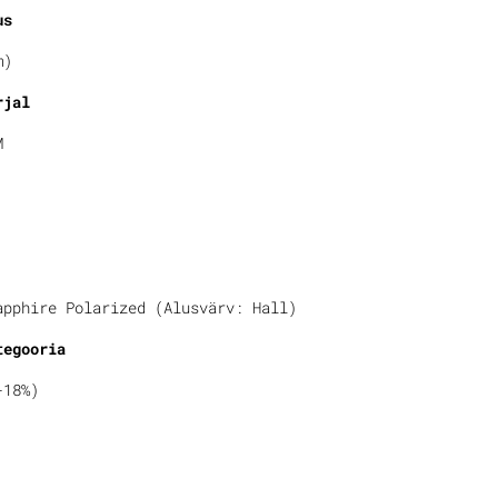
us
m)
rjal
M
apphire Polarized (Alusvärv: Hall)
tegooria
-18%)