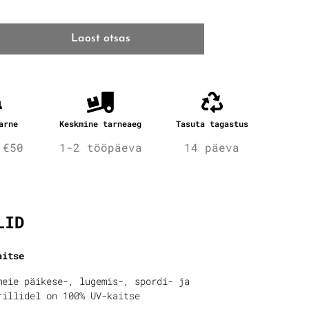
Laost otsas
arne
Keskmine tarneaeg
Tasuta tagastus
 €50
1-2 tööpäeva
14 päeva
fo
LID
aitse
meie päikese-, lugemis-, spordi- ja
rillidel on 100% UV-kaitse