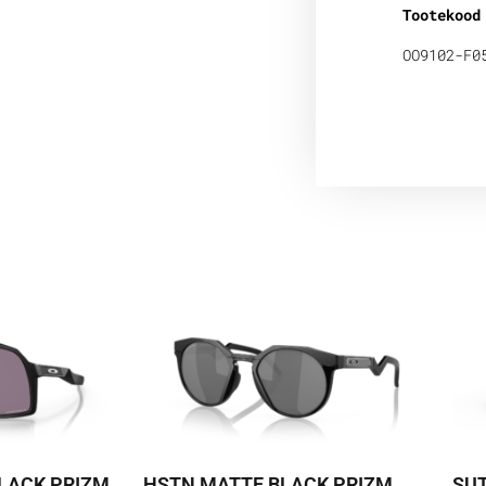
Tootekood
OO9102-F0
LACK PRIZM
HSTN MATTE BLACK PRIZM
SUT