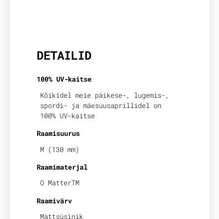
Lisainfo
DETAILID
100% UV-kaitse
Kõikidel meie päikese-, lugemis-,
spordi- ja mäesuusaprillidel on
100% UV-kaitse
Raamisuurus
M (130 mm)
Raamimaterjal
O MatterTM
Raamivärv
Mattsüsinik