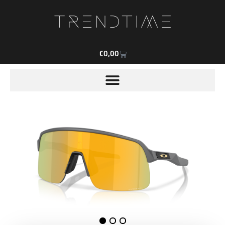
€
0,00