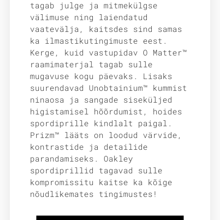
tagab julge ja mitmekülgse
välimuse ning laiendatud
vaatevälja, kaitsdes sind samas
ka ilmastikutingimuste eest.
Kerge, kuid vastupidav O Matter™
raamimaterjal tagab sulle
mugavuse kogu päevaks. Lisaks
suurendavad Unobtainium™ kummist
ninaosa ja sangade siseküljed
higistamisel hõõrdumist, hoides
spordiprille kindlalt paigal.
Prizm™ lääts on loodud värvide,
kontrastide ja detailide
parandamiseks. Oakley
spordiprillid tagavad sulle
kompromissitu kaitse ka kõige
nõudlikemates tingimustes!