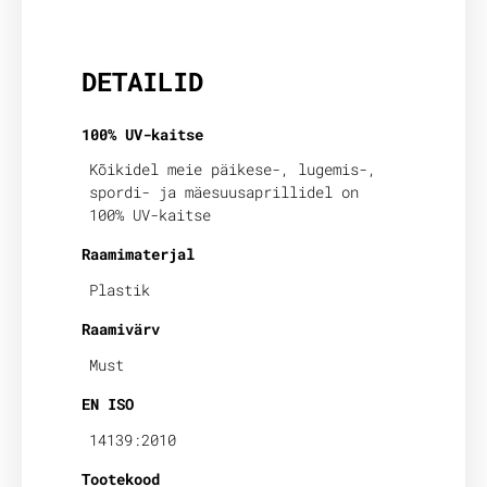
Lisainfo
DETAILID
100% UV-kaitse
Kõikidel meie päikese-, lugemis-,
spordi- ja mäesuusaprillidel on
100% UV-kaitse
Raamimaterjal
Plastik
Raamivärv
Must
EN ISO
14139:2010
Tootekood