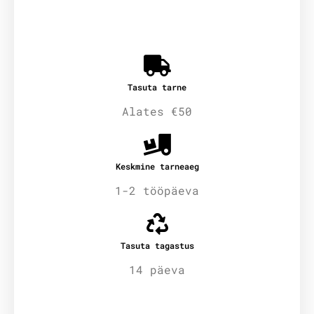
Tasuta tarne
Alates €50
Keskmine tarneaeg
1-2 tööpäeva
Tasuta tagastus
14 päeva