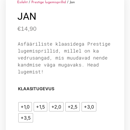
Esileht
/
Prestige lugemisprillid
/ Jan
JAN
€
14,90
Asfääriliste klaasidega Prestige
lugemisprillid, millel on ka
vedrusangad, mis muudavad nende
kandmise väga mugavaks. Head
lugemist!
KLAASITUGEVUS
+1,0
+1,5
+2,0
+2,5
+3,0
+3,5