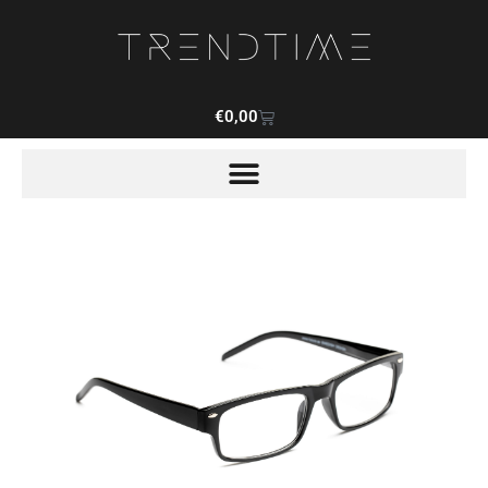
€
0,00