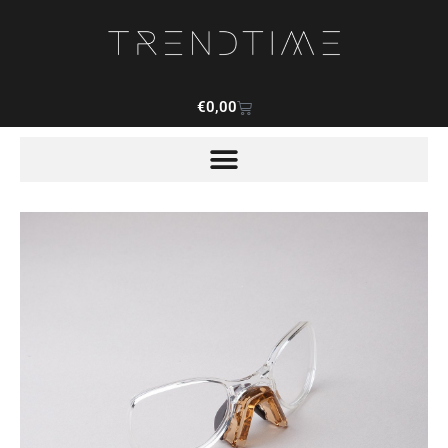
€
0,00