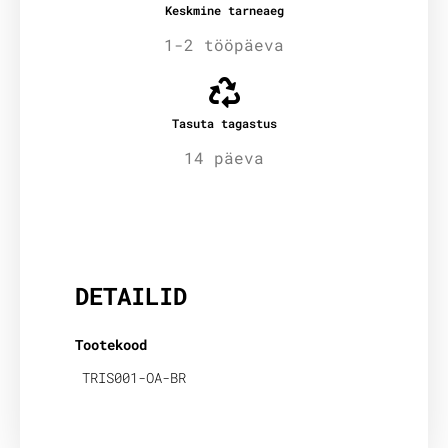
Keskmine tarneaeg
1-2 tööpäeva
Tasuta tagastus
14 päeva
Lisainfo
DETAILID
Tootekood
TRIS001-OA-BR