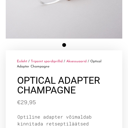
Esileht
/
Tripoint spordiprillid
/
Aksessuaarid
/ Optical
Adapter Champagne
OPTICAL ADAPTER
CHAMPAGNE
€
29,95
Optiline adapter võimaldab
kinnitada retseptiläätsed