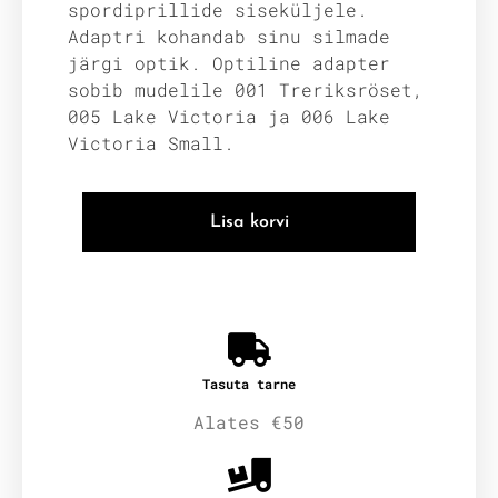
spordiprillide siseküljele.
Adaptri kohandab sinu silmade
järgi optik. Optiline adapter
sobib mudelile 001 Treriksröset,
005 Lake Victoria ja 006 Lake
Victoria Small.
Lisa korvi
Tasuta tarne
Alates €50