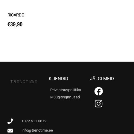
RICARDO
€
39,90
Loe edasi
KLIENDID
JÄLGI MEID
Privaatsuspoliitika
Müügitingimused
+372 511 5672
info@trendtime.ee