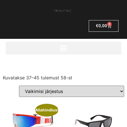
0
€
0,00
Kuvatakse 37–45 tulemust 58-st
Allahindlus!