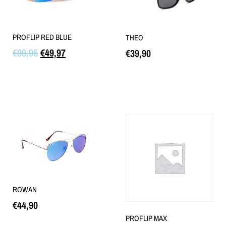
PROFLIP RED BLUE
THEO
€
99,95
€
49,97
€
39,90
Lisa korvi
Loe edasi
ROWAN
€
44,90
PROFLIP MAX
Loe edasi