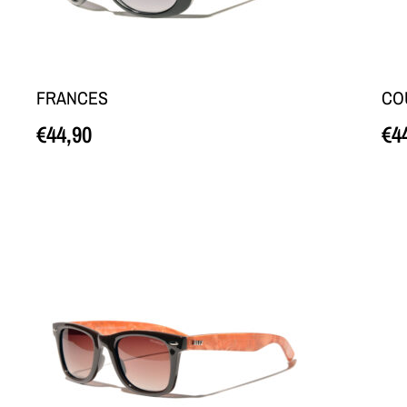
FRANCES
CO
€
44,90
€
4
Loe edasi
Loe 