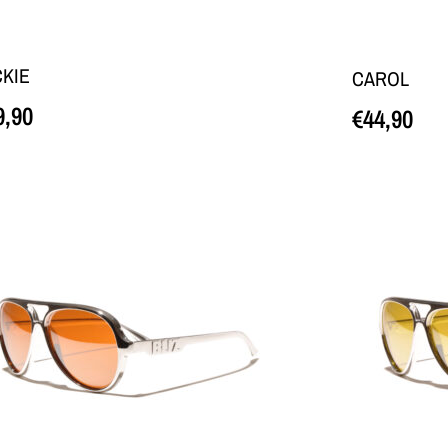
CKIE
CAROL
9,90
€
44,90
edasi
Loe edasi