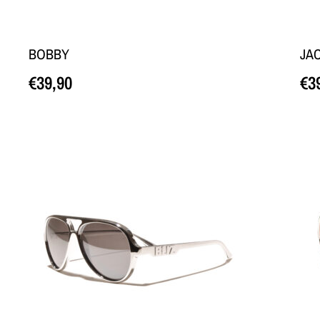
BOBBY
JA
€
39,90
€
3
Loe edasi
Loe 