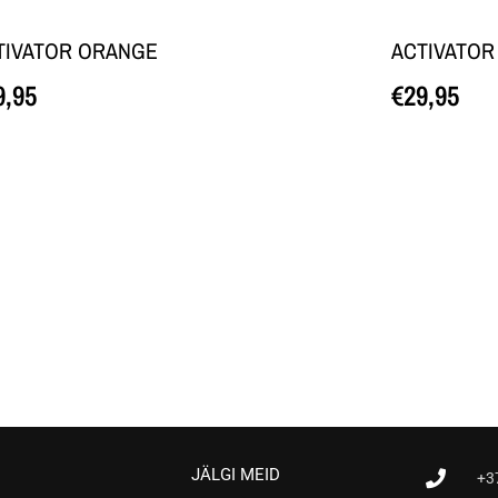
TIVATOR ORANGE
ACTIVATOR
9,95
€
29,95
edasi
Loe edasi
JÄLGI MEID
+3