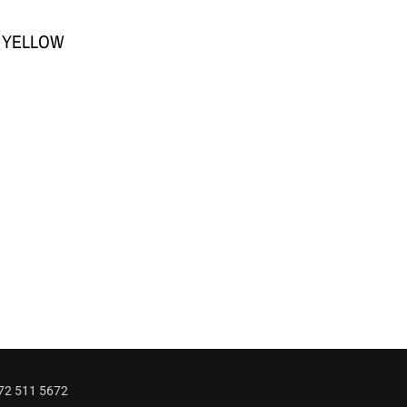
 YELLOW
72 511 5672