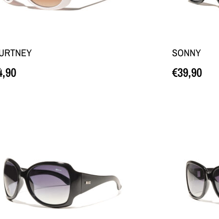
URTNEY
SONNY
4,90
€
39,90
edasi
Loe edasi