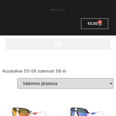
0
€
0,00
Kuvatakse 55–58 tulemust 58-st