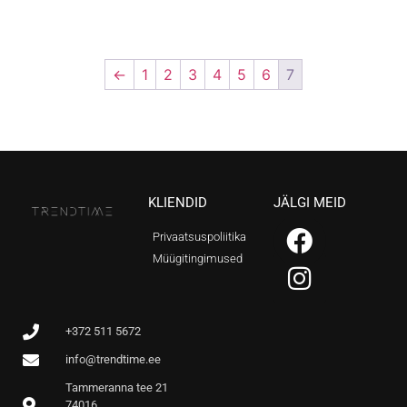
←
1
2
3
4
5
6
7
KLIENDID
JÄLGI MEID
Privaatsuspoliitika
Müügitingimused
+372 511 5672
info@trendtime.ee
Tammeranna tee 21
74016